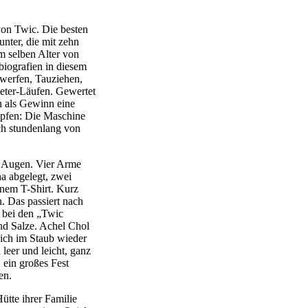
von Twic. Die besten
nter, die mit zehn
im selben Alter von
biografien in diesem
werfen, Tauziehen,
Meter-Läufen. Gewertet
n als Gewinn eine
mpfen: Die Maschine
ch stundenlang von
r Augen. Vier Arme
a abgelegt, zwei
inem T-Shirt. Kurz
. Das passiert nach
r bei den „Twic
nd Salze. Achel Chol
 sich im Staub wieder
 leer und leicht, ganz
, ein großes Fest
en.
Hütte ihrer Familie