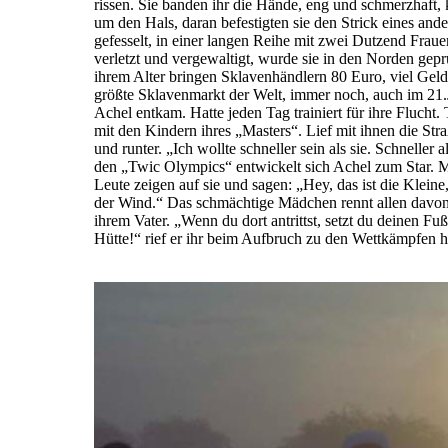
rissen. Sie banden ihr die Hände, eng und schmerzhaft, 
um den Hals, daran befestigten sie den Strick eines an
gefesselt, in einer langen Reihe mit zwei Dutzend Fraue
verletzt und vergewaltigt, wurde sie in den Norden gep
ihrem Alter bringen Sklavenhändlern 80 Euro, viel Geld
größte Sklavenmarkt der Welt, immer noch, auch im 21.
Achel entkam. Hatte jeden Tag trainiert für ihre Flucht. Ta
mit den Kindern ihres „Masters“. Lief mit ihnen die St
und runter. „Ich wollte schneller sein als sie. Schneller a
den „Twic Olympics“ entwickelt sich Achel zum Star. M
Leute zeigen auf sie und sagen: „Hey, das ist die Kleine, 
der Wind.“ Das schmächtige Mädchen rennt allen davon,
ihrem Vater. „Wenn du dort antrittst, setzt du deinen Fu
Hütte!“ rief er ihr beim Aufbruch zu den Wettkämpfen hi