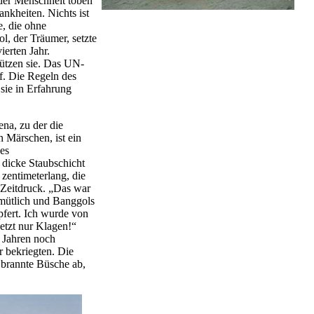
der Menschheit toben
nkheiten. Nichts ist
, die ohne
, der Träumer, setzte
ierten Jahr.
tützen sie. Das UN-
. Die Regeln des
sie in Erfahrung
ena, zu der die
 Märschen, ist ein
nes
 dicke Staubschicht
 zentimeterlang, die
 Zeitdruck. „Das war
gemütlich und Banggols
fert. Ich wurde von
etzt nur Klagen!“
 Jahren noch
r bekriegten. Die
 brannte Büsche ab,