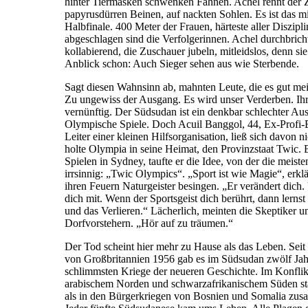
hinter Tiermasken schwenken Fahnen. Achel rennt der Zi
papyrusdürren Beinen, auf nackten Sohlen. Es ist das m
Halbfinale. 400 Meter der Frauen, härteste aller Diszipli
abgeschlagen sind die Verfolgerinnen. Achel durchbrich
kollabierend, die Zuschauer jubeln, mitleidslos, denn si
Anblick schon: Auch Sieger sehen aus wie Sterbende.
Sagt diesen Wahnsinn ab, mahnten Leute, die es gut mei
Zu ungewiss der Ausgang. Es wird unser Verderben. I
vernünftig. Der Südsudan ist ein denkbar schlechter Aus
Olympische Spiele. Doch Acuil Banggol, 44, Ex-Profi-
Leiter einer kleinen Hilfsorganisation, ließ sich davon n
holte Olympia in seine Heimat, den Provinzstaat Twic. 
Spielen in Sydney, taufte er die Idee, von der die meisten
irrsinnig: „Twic Olympics“. „Sport ist wie Magie“, erklä
ihren Feuern Naturgeister besingen. „Er verändert dich. 
dich mit. Wenn der Sportsgeist dich berührt, dann lerns
und das Verlieren.“ Lächerlich, meinten die Skeptiker u
Dorfvorstehern. „Hör auf zu träumen.“
Der Tod scheint hier mehr zu Hause als das Leben. Sei
von Großbritannien 1956 gab es im Südsudan zwölf Jah
schlimmsten Kriege der neueren Geschichte. Im Konfli
arabischem Norden und schwarzafrikanischem Süden s
als in den Bürgerkriegen von Bosnien und Somalia zus