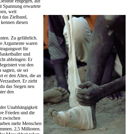
ellinie entgegen, auf
it Spannung erwartete
nen, weit
t das Zielband,
e kennen diesen
nten. Zu gefährlich.
hre Argumente waren
tragungsort für
Basketballer und
icht abbringen: Er
Begeistert von den
 sagten, sie sei
rt er den Alten, die an
Verzaubert. Er zieht
t du das Siegen neu
nter den
t der Unabhängigkeit
re Frieden und die
kt zwischen
tarben mehr Menschen
ammen. 2,5 Millionen.