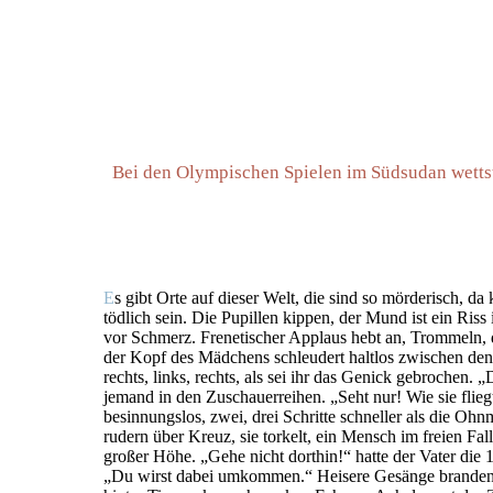
Bei den Olympischen Spielen im Südsudan wettst
E
s gibt Orte auf dieser Welt, die sind so mörderisch, da
tödlich sein. Die Pupillen kippen, der Mund ist ein Riss
vor Schmerz. Frenetischer Applaus hebt an, Trommeln, d
der Kopf des Mädchens schleudert haltlos zwischen den
rechts, links, rechts, als sei ihr das Genick gebrochen. „
jemand in den Zuschauerreihen. „Seht nur! Wie sie flieg
besinnungslos, zwei, drei Schritte schneller als die Oh
rudern über Kreuz, sie torkelt, ein Mensch im freien Fall,
großer Höhe. „Gehe nicht dorthin!“ hatte der Vater die 
„Du wirst dabei umkommen.“ Heisere Gesänge branden