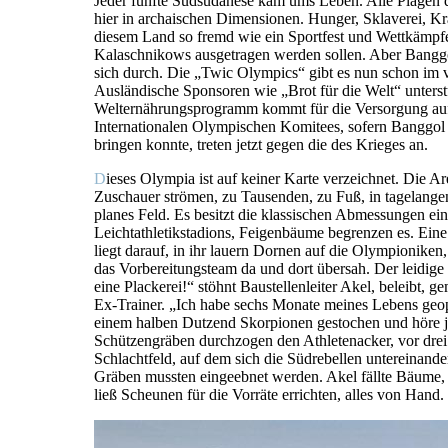
Jeder fünfte Südsudanese kam ums Leben. Alle Plagen 
hier in archaischen Dimensionen. Hunger, Sklaverei, Kra
diesem Land so fremd wie ein Sportfest und Wettkämpfe
Kalaschnikows ausgetragen werden sollen. Aber Banggol
sich durch. Die „Twic Olympics“ gibt es nun schon im v
Ausländische Sponsoren wie „Brot für die Welt“ unters
Welternährungsprogramm kommt für die Versorgung auf
Internationalen Olympischen Komitees, sofern Banggol 
bringen konnte, treten jetzt gegen die des Krieges an.
D
ieses Olympia ist auf keiner Karte verzeichnet. Die Ar
Zuschauer strömen, zu Tausenden, zu Fuß, in tagelangen
planes Feld. Es besitzt die klassischen Abmessungen ei
Leichtathletikstadions, Feigenbäume begrenzen es. Eine
liegt darauf, in ihr lauern Dornen auf die Olympioniken,
das Vorbereitungsteam da und dort übersah. Der leidige
eine Plackerei!“ stöhnt Baustellenleiter Akel, beleibt, 
Ex-Trainer. „Ich habe sechs Monate meines Lebens geop
einem halben Dutzend Skorpionen gestochen und höre j
Schützengräben durchzogen den Athletenacker, vor drei
Schlachtfeld, auf dem sich die Südrebellen untereinande
Gräben mussten eingeebnet werden. Akel fällte Bäume,
ließ Scheunen für die Vorräte errichten, alles von Hand.