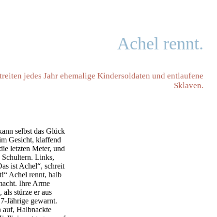
Achel rennt.
reiten jedes Jahr ehemalige Kindersoldaten und entlaufene
Sklaven.
 kann selbst das Glück
 im Gesicht, klaffend
ie letzten Meter, und
 Schultern. Links,
Das ist Achel“, schreit
t!“ Achel rennt, halb
nmacht. Ihre Arme
 als stürze er aus
17-Jährige gewarnt.
 auf, Halbnackte