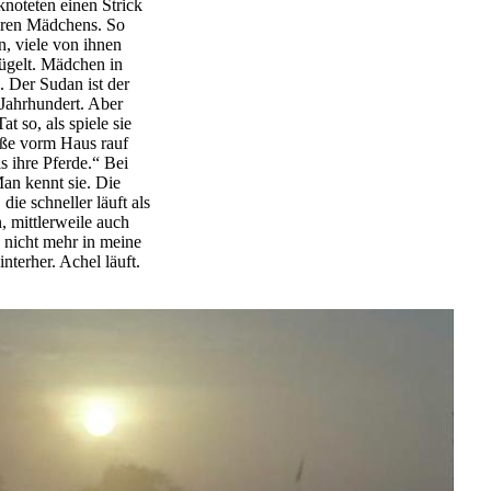
knoteten einen Strick
deren Mädchens. So
n, viele von ihnen
rügelt. Mädchen in
. Der Sudan ist der
Jahrhundert. Aber
t so, als spiele sie
raße vorm Haus rauf
ls ihre Pferde.“ Bei
an kennt sie. Die
die schneller läuft als
 mittlerweile auch
ß nicht mehr in meine
nterher. Achel läuft.