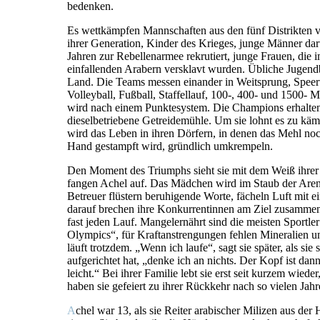
bedenken.
Es wettkämpfen Mannschaften aus den fünf Distrikten 
ihrer Generation, Kinder des Krieges, junge Männer daru
Jahren zur Rebellenarmee rekrutiert, junge Frauen, die 
einfallenden Arabern versklavt wurden. Übliche Jugend
Land. Die Teams messen einander in Weitsprung, Speer
Volleyball, Fußball, Staffellauf, 100-, 400- und 1500- 
wird nach einem Punktesystem. Die Champions erhalte
dieselbetriebene Getreidemühle. Um sie lohnt es zu kä
wird das Leben in ihren Dörfern, in denen das Mehl no
Hand gestampft wird, gründlich umkrempeln.
Den Moment des Triumphs sieht sie mit dem Weiß ihre
fangen Achel auf. Das Mädchen wird im Staub der Aren
Betreuer flüstern beruhigende Worte, fächeln Luft mit e
darauf brechen ihre Konkurrentinnen am Ziel zusammen
fast jeden Lauf. Mangelernährt sind die meisten Sportle
Olympics“, für Kraftanstrengungen fehlen Mineralien u
läuft trotzdem. „Wenn ich laufe“, sagt sie später, als sie
aufgerichtet hat, „denke ich an nichts. Der Kopf ist dann
leicht.“ Bei ihrer Familie lebt sie erst seit kurzem wieder
haben sie gefeiert zu ihrer Rückkehr nach so vielen Jahr
A
chel war 13, als sie Reiter arabischer Milizen aus der 