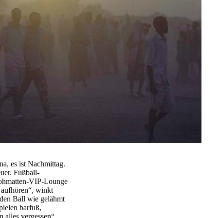
a, es ist Nachmittag.
uer. Fußball-
Strohmatten-VIP-Lounge
 aufhören“, winkt
den Ball wie gelähmt
pielen barfuß,
 alles vergessen“,