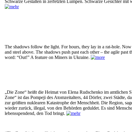
Schwarze Gestalten in zerfetzten Lumpen. Schwarze Gesichter mit w
The shadows follow the light. For hours, they lay in a rat-hole. Now 
and steel above. The shadows push past each other – the agile past t
word: “Out!” A feature on Miners in Ukraine.
„Die Zone“ heißt die Heimat von Elena Rudschenko im amtlichen Spr
Zone“ ist das Pompeji des Atomzeitalters, 44 Dörfer, zwei Städte, 
zur größten nuklearen Katastrophe der Menschheit. Die Region, sag
wieder zurück, illegal, von den Behörden geduldet. Es sind Mensche
lebensspendend, den Tod bringt.