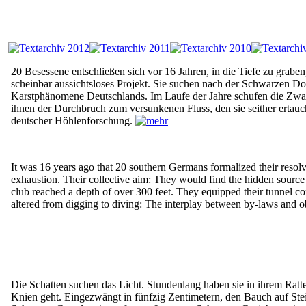
20 Besessene entschließen sich vor 16 Jahren, in die Tiefe zu graben,
scheinbar aussichtsloses Projekt. Sie suchen nach der Schwarzen Do
Karstphänomene Deutschlands. Im Laufe der Jahre schufen die Zwan
ihnen der Durchbruch zum versunkenen Fluss, den sie seither ertau
deutscher Höhlenforschung.
It was 16 years ago that 20 southern Germans formalized their resol
exhaustion. Their collective aim: They would find the hidden source o
club reached a depth of over 300 feet. They equipped their tunnel 
altered from digging to diving: The interplay between by-laws and o
Die Schatten suchen das Licht. Stundenlang haben sie in ihrem Ratte
Knien geht. Eingezwängt in fünfzig Zentimetern, den Bauch auf Stein