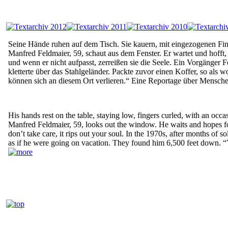
Seine Hände ruhen auf dem Tisch. Sie kauern, mit eingezogenen Finge
Manfred Feldmaier, 59, schaut aus dem Fenster. Er wartet und hofft, 
und wenn er nicht aufpasst, zerreißen sie die Seele. Ein Vorgänger 
kletterte über das Stahlgeländer. Packte zuvor einen Koffer, so als w
können sich an diesem Ort verlieren.“ Eine Reportage über Menschen
His hands rest on the table, staying low, fingers curled, with an occas
Manfred Feldmaier, 59, looks out the window. He waits and hopes for t
don’t take care, it rips out your soul. In the 1970s, after months of 
as if he were going on vacation. They found him 6,500 feet down. “Yo